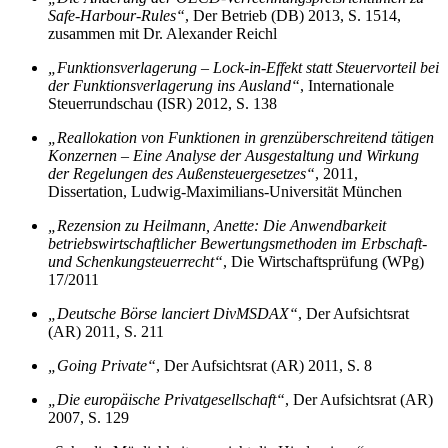
Safe-Harbour-Rules“
, Der Betrieb (DB) 2013, S. 1514,
zusammen mit Dr. Alexander Reichl
„Funktionsverlagerung – Lock-in-Effekt statt Steuervorteil bei
der Funktionsverlagerung ins Ausland“
, Internationale
Steuerrundschau (ISR) 2012, S. 138
„Reallokation von Funktionen in grenzüberschreitend tätigen
Konzernen – Eine Analyse der Ausgestaltung und Wirkung
der Regelungen des Außensteuergesetzes“
, 2011,
Dissertation, Ludwig-Maximilians-Universität München
„Rezension zu Heilmann, Anette: Die Anwendbarkeit
betriebswirtschaftlicher Bewertungsmethoden im Erbschaft-
und Schenkungsteuerrecht“
, Die Wirtschaftsprüfung (WPg)
17/2011
„Deutsche Börse lanciert DivMSDAX“
, Der Aufsichtsrat
(AR) 2011, S. 211
„Going Private“
, Der Aufsichtsrat (AR) 2011, S. 8
„Die europäische Privatgesellschaft“
, Der Aufsichtsrat (AR)
2007, S. 129