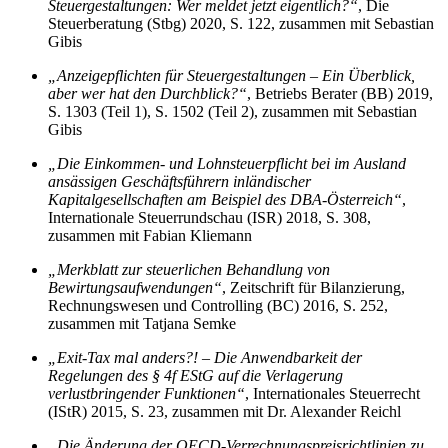
Steuergestaltungen: Wer meldet jetzt eigentlich?“
, Die
Steuerberatung (Stbg) 2020, S. 122, zusammen mit Sebastian
Gibis
„Anzeigepflichten für Steuergestaltungen – Ein Überblick,
aber wer hat den Durchblick?“
, Betriebs Berater (BB) 2019,
S. 1303 (Teil 1), S. 1502 (Teil 2), zusammen mit Sebastian
Gibis
„Die Einkommen- und Lohnsteuerpflicht bei im Ausland
ansässigen Geschäftsführern inländischer
Kapitalgesellschaften am Beispiel des DBA-Österreich“
,
Internationale Steuerrundschau (ISR) 2018, S. 308,
zusammen mit Fabian Kliemann
„Merkblatt zur steuerlichen Behandlung von
Bewirtungsaufwendungen“
, Zeitschrift für Bilanzierung,
Rechnungswesen und Controlling (BC) 2016, S. 252,
zusammen mit Tatjana Semke
„Exit-Tax mal anders?! – Die Anwendbarkeit der
Regelungen des § 4f EStG auf die Verlagerung
verlustbringender Funktionen“
, Internationales Steuerrecht
(IStR) 2015, S. 23, zusammen mit Dr. Alexander Reichl
„Die Änderung der OECD-Verrechnungspreisrichtlinien zu