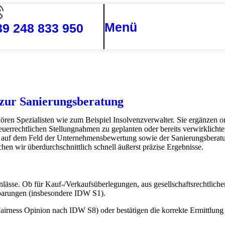
Menü
89 248 833 950
 zur Sanierungsberatung
ören Spezialisten wie zum Beispiel
Insolvenzverwalter
. Sie ergänzen 
euerrechtlichen Stellungnahmen zu geplanten oder bereits verwirklichten 
auf dem Feld der Unternehmensbewertung sowie der Sanierungsberatun
chen wir überdurchschnittlich schnell äußerst präzise Ergebnisse.
ässe. Ob für Kauf-/Verkaufsüberlegungen, aus gesellschaftsrechtlichen,
barungen (insbesondere IDW S1).
Fairness Opinion nach IDW S8) oder bestätigen die korrekte Ermittlung 